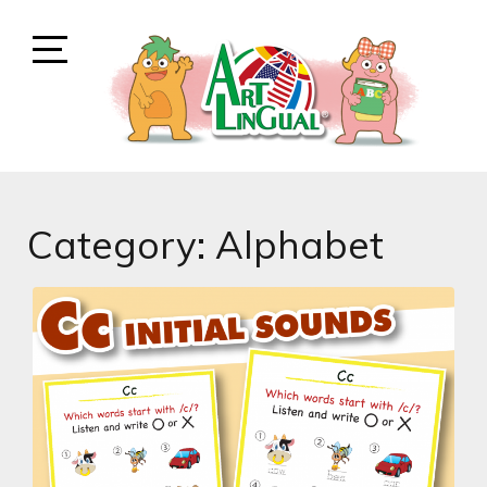
ARTLINGUAL TEACHERSBLOG
アートリンガル外語学院こども教材無料DLサイトです
Category:
Alphabet